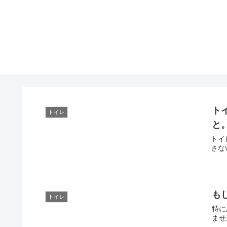
ト
トイレ
と
トイ
さな
も
トイレ
特に
ませ