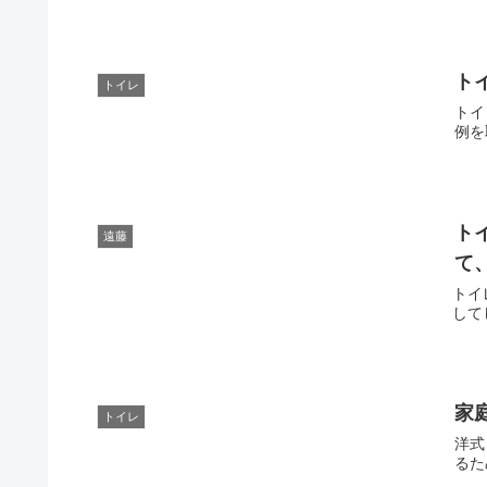
ト
トイレ
トイ
例を
ト
遠藤
て
トイ
して
家
トイレ
洋式
るた