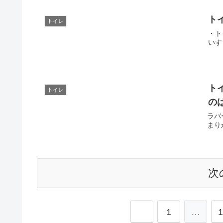
ト
トイレ
・ト
いす
ト
トイレ
の
ラバ
まり
次
1
…
1