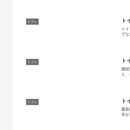
ト
トイレ
トイ
でな
ト
トイレ
接続
と、
ト
トイレ
最初
水が