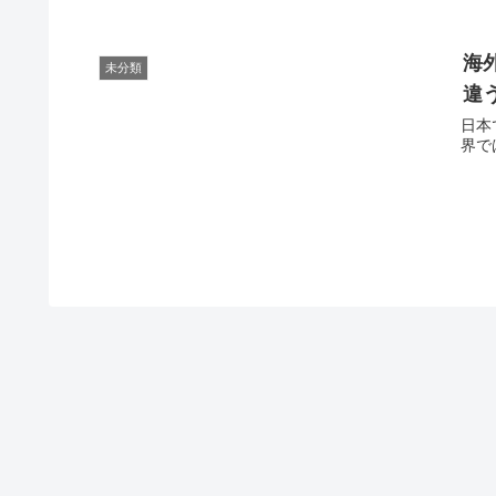
海
未分類
違
日本
界で