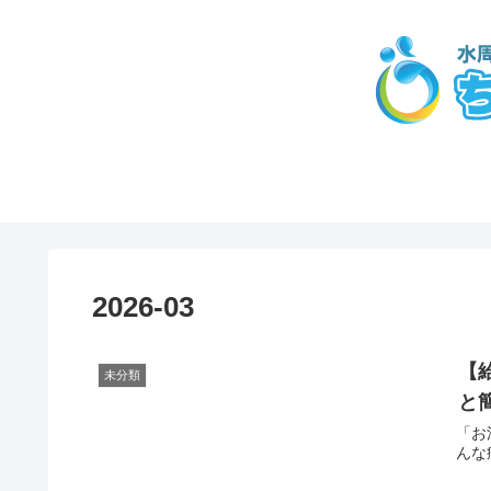
2026-03
【
未分類
と
「お
んな