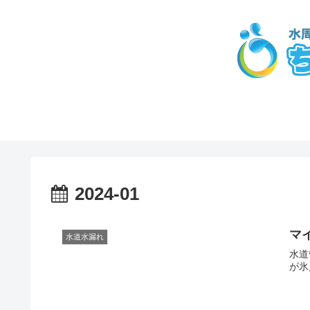
2024-01
マ
水道水漏れ
水道
が氷