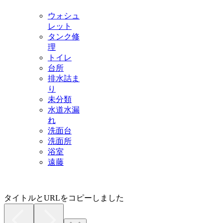
ウォシュ
レット
タンク修
理
トイレ
台所
排水詰ま
り
未分類
水道水漏
れ
洗面台
洗面所
浴室
遠藤
タイトルとURLをコピーしました