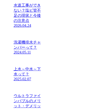
水道工事ができ
ない？塩ビ管不
足の現状と今後
の注意点
2026.04.24
洗濯機排水チャ
ンバーって？
2024.05.11
上水～中水～下
水って？
2025.02.07
ウルトラファイ
ンバブルのメリ
ット・デメリッ