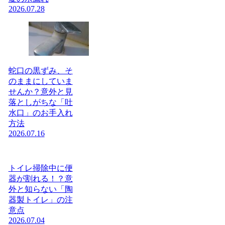
2026.07.28
蛇口の黒ずみ、そ
のままにしていま
せんか？意外と見
落としがちな「吐
水口」のお手入れ
方法
2026.07.16
トイレ掃除中に便
器が割れる！？意
外と知らない「陶
器製トイレ」の注
意点
2026.07.04