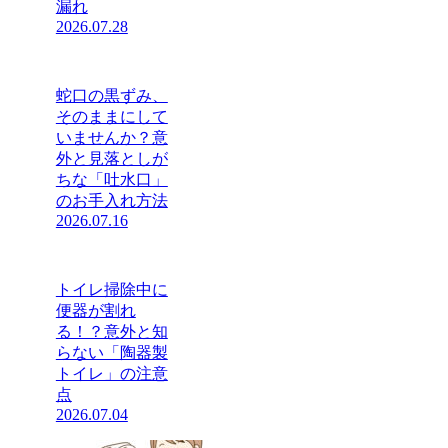
漏れ
2026.07.28
蛇口の黒ずみ、
そのままにして
いませんか？意
外と見落としが
ちな「吐水口」
のお手入れ方法
2026.07.16
トイレ掃除中に
便器が割れ
る！？意外と知
らない「陶器製
トイレ」の注意
点
2026.07.04