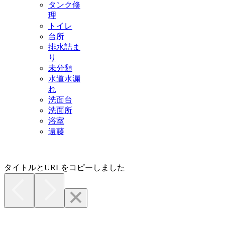
タンク修
理
トイレ
台所
排水詰ま
り
未分類
水道水漏
れ
洗面台
洗面所
浴室
遠藤
タイトルとURLをコピーしました