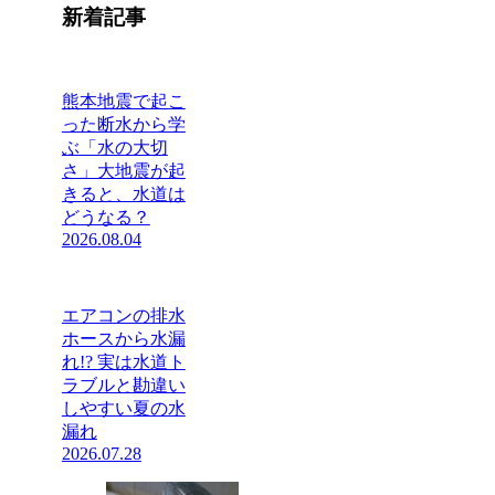
新着記事
熊本地震で起こ
った断水から学
ぶ「水の大切
さ」大地震が起
きると、水道は
どうなる？
2026.08.04
エアコンの排水
ホースから水漏
れ!? 実は水道ト
ラブルと勘違い
しやすい夏の水
漏れ
2026.07.28