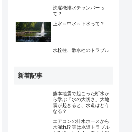
洗濯機排水チャンバーっ
て？
上水～中水～下水って？
水栓柱、散水栓のトラブル
新着記事
熊本地震で起こった断水か
ら学ぶ「水の大切さ」大地
震が起きると、水道はどう
なる？
エアコンの排水ホースから
水漏れ!? 実は水道トラブル