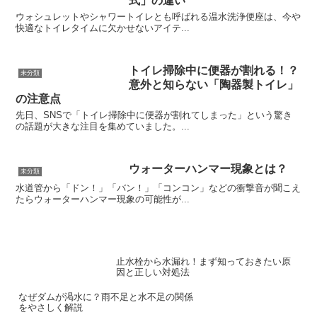
式」の違い
ウォシュレットやシャワートイレとも呼ばれる温水洗浄便座は、今や
快適なトイレタイムに欠かせないアイテ...
トイレ掃除中に便器が割れる！？
未分類
意外と知らない「陶器製トイレ」
の注意点
先日、SNSで「トイレ掃除中に便器が割れてしまった」という驚き
の話題が大きな注目を集めていました。...
ウォーターハンマー現象とは？
未分類
水道管から「ドン！」「バン！」「コンコン」などの衝撃音が聞こえ
たらウォーターハンマー現象の可能性が...
止水栓から水漏れ！まず知っておきたい原
因と正しい対処法
なぜダムが渇水に？雨不足と水不足の関係
をやさしく解説